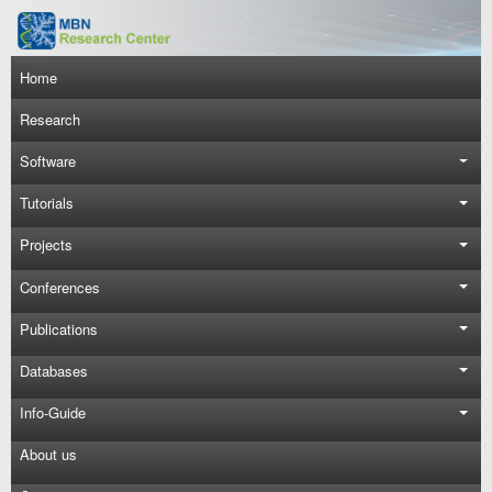
Skip to main content
Main navigation
Home
Research
Software
Tutorials
Projects
Conferences
Publications
Databases
Info-Guide
About us